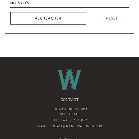
RECHERCHER
RESET
CONTACT
RUE WASHINGTON 206A
1050 IXELLES
TEL :
+32 (0) 2 522 28 22
EMAIL :
CONTACT@AGENCEWASHINGTON.BE
SERVICES