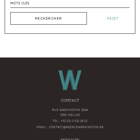
RECHERCHER
RESET
CONTACT
RUE WASHINGTON 206A
1050 IXELLES
TEL :
+32 (0) 2 522 28 22
EMAIL :
CONTACT@AGENCEWASHINGTON.BE
SERVICES