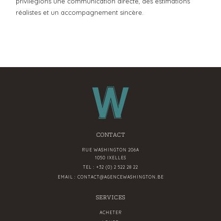
privilégions une communication directe, des estimations
réalistes et un accompagnement sincère.
CONTACT
RUE WASHINGTON 206A
1050 IXELLES
TEL :
+32 (0) 2 522 28 22
EMAIL :
CONTACT@AGENCEWASHINGTON.BE
SERVICES
ACHETER