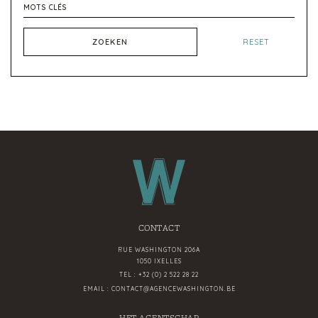
ZOEKEN
RESET
CONTACT
RUE WASHINGTON 206A
1050 IXELLES
TEL :
+32 (0) 2 522 28 22
EMAIL :
CONTACT@AGENCEWASHINGTON.BE
HET AGENTSCHAP