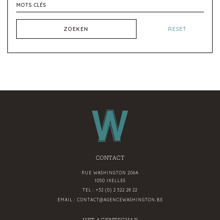
ZOEKEN
RESET
CONTACT
RUE WASHINGTON 206A
1050 IXELLES
TEL :
+32 (0) 2 522 28 22
EMAIL :
CONTACT@AGENCEWASHINGTON.BE
HET AGENTSCHAP